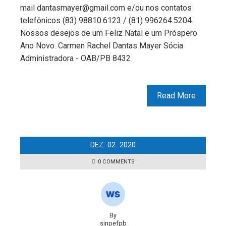
mail dantasmayer@gmail.com e/ou nos contatos
telefônicos (83) 98810.6123 / (81) 996264.5204.
Nossos desejos de um Feliz Natal e um Próspero
Ano Novo. Carmen Rachel Dantas Mayer Sócia
Administradora - OAB/PB 8432
Read More
DEZ
02
2020
0 COMMENTS
By
sinpefpb