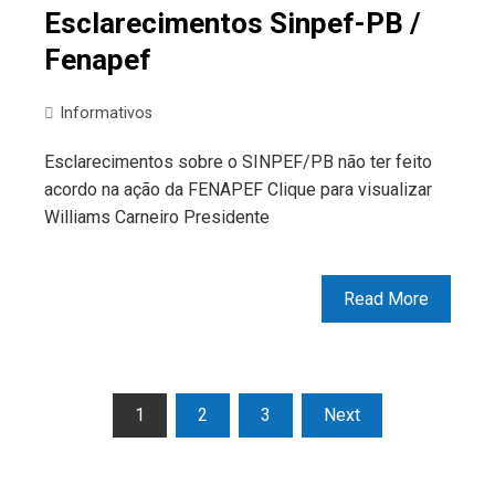
Esclarecimentos Sinpef-PB /
Fenapef
Informativos
Esclarecimentos sobre o SINPEF/PB não ter feito
acordo na ação da FENAPEF Clique para visualizar
Williams Carneiro Presidente
Read More
Paginação
1
2
3
Next
de