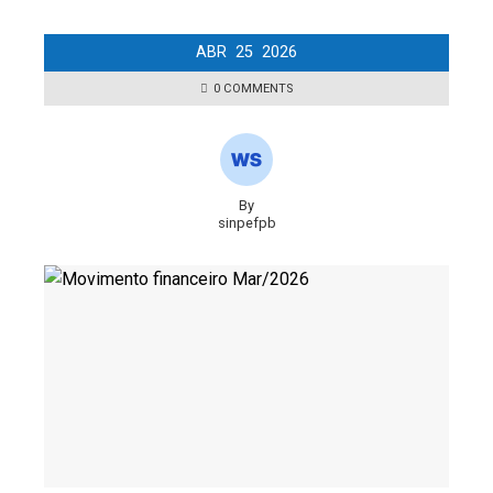
ABR
25
2026
0 COMMENTS
By
sinpefpb