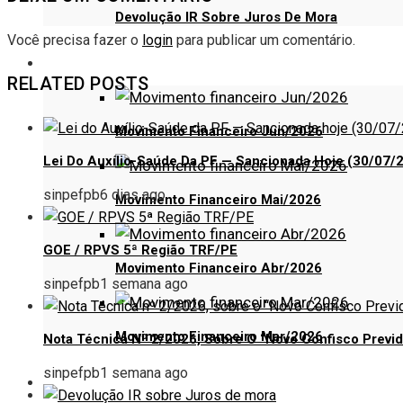
Devolução IR Sobre Juros De Mora
Você precisa fazer o
login
para publicar um comentário.
FINANCEIRO
RELATED POSTS
Movimento Financeiro Jun/2026
Lei Do Auxílio-Saúde Da PF — Sancionada Hoje (30/07/
sinpefpb
6 dias ago
Movimento Financeiro Mai/2026
GOE / RPVS 5ª Região TRF/PE
Movimento Financeiro Abr/2026
sinpefpb
1 semana ago
Movimento Financeiro Mar/2026
Nota Técnica Nº 2/2026, Sobre O “Novo Confisco Previd
sinpefpb
1 semana ago
CONTATO