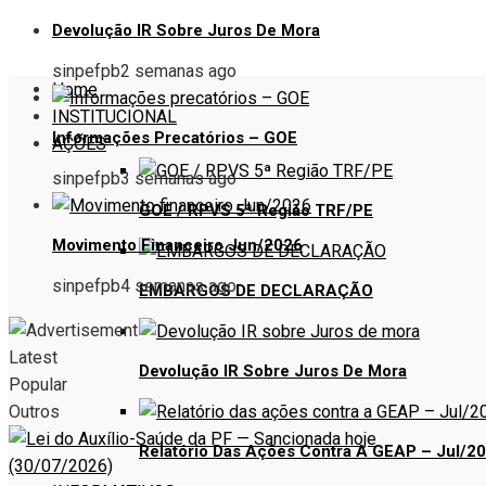
LOGIN
Devolução IR Sobre Juros De Mora
sinpefpb
2 semanas ago
Home
INSTITUCIONAL
Informações Precatórios – GOE
AÇÕES
sinpefpb
3 semanas ago
GOE / RPVS 5ª Região TRF/PE
Movimento Financeiro Jun/2026
sinpefpb
4 semanas ago
EMBARGOS DE DECLARAÇÃO
Latest
Devolução IR Sobre Juros De Mora
Popular
Outros
Relatório Das Ações Contra A GEAP – Jul/2