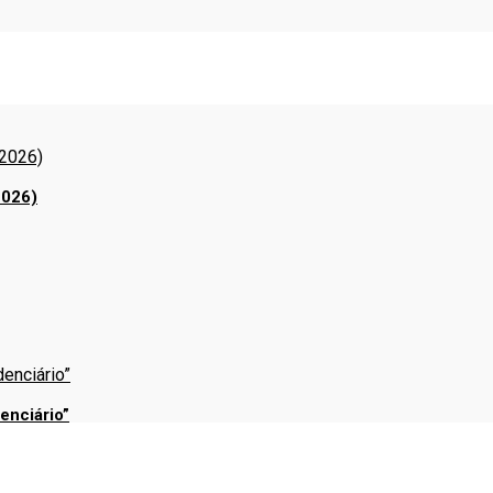
2026)
enciário”