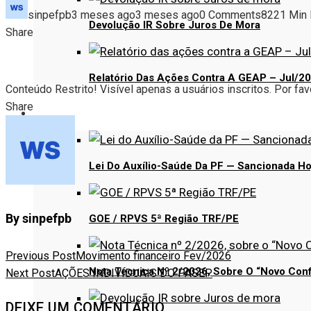
sinpefpb
3 meses ago
3 meses ago
0 Comments
822
1 Min
Devolução IR Sobre Juros De Mora
Facebook
Twitter
LinkedIn
Pinterest
Stumbleupon
Email
Share
Relatório Das Ações Contra A GEAP – Jul/2
Conteúdo Restrito! Visível apenas a usuários inscritos. Por favo
Share
INFORMATIVOS
Facebook
Twitter
LinkedIn
Pinterest
Stumbleupon
Email
Lei Do Auxílio-Saúde Da PF — Sancionada Ho
By sinpefpb
GOE / RPVS 5ª Região TRF/PE
Previous Post
Movimento financeiro Fev/2026
Nota Técnica Nº 2/2026, Sobre O “Novo Conf
Next Post
AÇÕES INDIVIDUAIS DO PASEP
DEIXE UM COMENTÁRIO