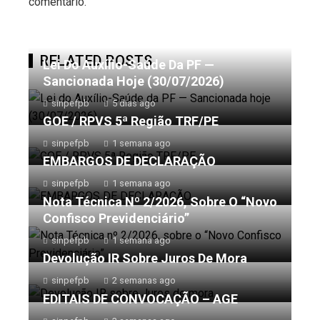
comentário.
RELATED POSTS
Lei Do Auxílio-Saúde Da PF —
Sancionada Hoje (30/07/2026)
sinpefpb
5 dias ago
GOE / RPVS 5ª Região TRF/PE
sinpefpb
1 semana ago
EMBARGOS DE DECLARAÇÃO
sinpefpb
1 semana ago
Nota Técnica Nº 2/2026, Sobre O “Novo
Confisco Previdenciário”
sinpefpb
1 semana ago
Devolução IR Sobre Juros De Mora
sinpefpb
2 semanas ago
EDITAIS DE CONVOCAÇÃO – AGE