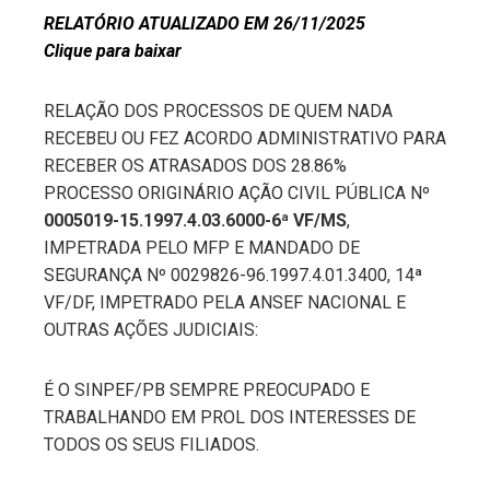
RELATÓRIO ATUALIZADO EM 26/11/2025
Clique para baixar
edIn
erest
RELAÇÃO DOS PROCESSOS DE QUEM NADA
RECEBEU OU FEZ ACORDO ADMINISTRATIVO PARA
RECEBER OS ATRASADOS DOS 28.86%
mbleupon
PROCESSO ORIGINÁRIO AÇÃO CIVIL PÚBLICA Nº
0005019-15.1997.4.03.6000-6ª VF/MS
,
l
IMPETRADA PELO MFP E MANDADO DE
SEGURANÇA Nº 0029826-96.1997.4.01.3400, 14ª
VF/DF, IMPETRADO PELA ANSEF NACIONAL E
OUTRAS AÇÕES JUDICIAIS:
É O SINPEF/PB SEMPRE PREOCUPADO E
TRABALHANDO EM PROL DOS INTERESSES DE
TODOS OS SEUS FILIADOS.