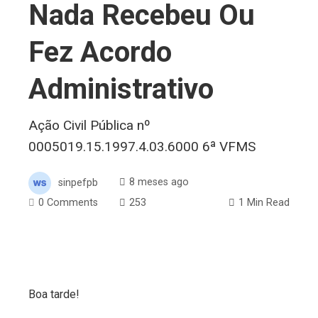
Nada Recebeu Ou
Fez Acordo
Administrativo
Ação Civil Pública nº
0005019.15.1997.4.03.6000 6ª VFMS
sinpefpb
8 meses ago
0 Comments
253
1 Min Read
ebook
Boa tarde!
ter