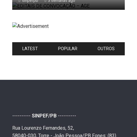
sinpefpb
3 semanas ago
LATEST
POPULAR
OUTROS
----------
SINPEF/PB
----------
Rua Lourenzo Fernandes, 52,
58040-030, Torre - João Pessoa/PB Fones: (83)